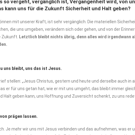
s so vergeht, vergänglich ist, Vergangenheit wird, von un
 kann uns für die Zukunft Sicherheit und Halt geben?
önnen mit unserer Kraft, ist sehr vergänglich. Die materiellen Sicherhei
chen, die uns umgeben, verändern sich oder gehen, und von der Erinne
ie Zukunft.
Letztlich bleibt nichts übrig, denn alles wird irgendwann
den.
zu uns bleibt, uns das ist Jesus.
f stellen: „Jesus Christus, gestern und heute und derselbe auch in all
s er für uns getan hat, wie er mit uns umgeht, das bleibt immer gleich,
und Halt geben kann, uns Hoffnung und Zuversicht schenkt, zu uns redet
avon prägen lassen.
ch. Je mehr wir uns mit Jesus verbinden und das aufnehmen, was er uns 