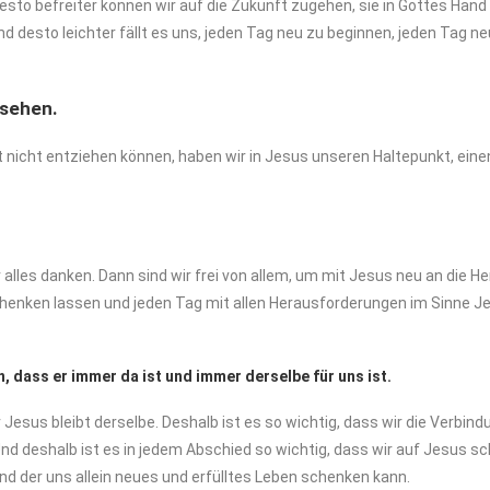
sto befreiter können wir auf die Zukunft zugehen, sie in Gottes Ha
und desto leichter fällt es uns, jeden Tag neu zu beginnen, jeden Tag
 sehen.
nicht entziehen können, haben wir in Jesus unseren Haltepunkt, einen 
r alles danken. Dann sind wir frei von allem, um mit Jesus neu an die
schenken lassen und jeden Tag mit allen Herausforderungen im Sinne
, dass er immer da ist und immer derselbe für uns ist.
er Jesus bleibt derselbe. Deshalb ist es so wichtig, dass wir die Verb
nd deshalb ist es in jedem Abschied so wichtig, dass wir auf Jesus sch
und der uns allein neues und erfülltes Leben schenken kann.