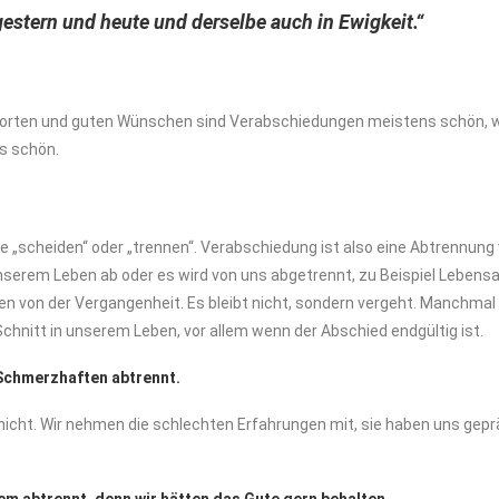
estern und heute und derselbe auch in Ewigkeit.“
n Worten und guten Wünschen sind Verabschiedungen meistens schön, 
s schön.
wie „scheiden“ oder „trennen“. Verabschiedung ist also eine Abtrennun
unserem Leben ab oder es wird von uns abgetrennt, zu Beispiel Lebens
nen von der Vergangenheit. Es bleibt nicht, sondern vergeht. Manchmal
chnitt in unserem Leben, vor allem wenn der Abschied endgültig ist.
 Schmerzhaften abtrennt.
t nicht. Wir nehmen die schlechten Erfahrungen mit, sie haben uns ge