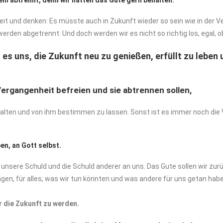
em abtrennt, denn wir hätten das Gute gern behalten.
 und denken: Es müsste auch in Zukunft wieder so sein wie in der Ve
werden abgetrennt. Und doch werden wir es nicht so richtig los, egal, 
 es uns, die Zukunft neu zu genießen, erfüllt zu leben
 Vergangenheit befreien und sie abtrennen sollen,
talten und von ihm bestimmen zu lassen. Sonst ist es immer noch die
en, an Gott selbst.
unsere Schuld und die Schuld anderer an uns. Das Gute sollen wir zur
en, für alles, was wir tun könnten und was andere für uns getan habe
ür die Zukunft zu werden.