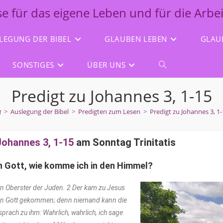
lse für das eigene Leben und für die Arbe
LEGUNG DER BIBEL
GLAUBEN LEBEN
GLAU
SONSTIGES
ÜBER UNS
Predigt zu Johannes 3, 1-15
>
Auslegung der Bibel
>
Predigten zum Lesen
>
Predigt zu Johannes 3, 1-
Johannes 3, 1-15
am Sonntag Trinitatis
ch Gott, wie komme ich in den Himmel?
n Oberster der Juden. 2 Der kam zu Jesus
, von Gott gekommen; denn niemand kann die
sprach zu ihm: Wahrlich, wahrlich, ich sage