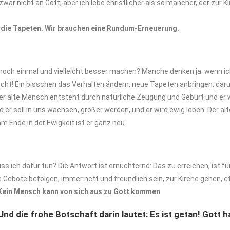
ar nicht an Gott, aber ich lebe christlicher als so mancher, der zur K
die
Tapeten.
Wir
brauchen
eine Rundum-Erneuerung.
s noch einmal und vielleicht besser machen? Manche denken ja: wenn i
icht! Ein bisschen das Verhalten ändern, neue Tapeten anbringen, dar
er alte Mensch entsteht durch natürliche Zeugung und Geburt und er w
 soll in uns wachsen, größer werden, und er wird ewig leben. Der al
 Ende in der Ewigkeit ist er ganz neu.
ich dafür tun? Die Antwort ist ernüchternd: Das zu erreichen, ist fü
e Gebote befolgen, immer nett und freundlich sein, zur Kirche gehen, e
Kein
Mensch
kann
von
sich
aus
zu
Gott
kommen
 Und die frohe Botschaft darin lautet: Es
ist
getan
!
Gott
h