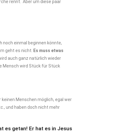
irche rennt. Aber um diese paar
ch noch einmal beginnen könnte,
um geht es nicht.
Es muss
etwas
ird auch ganz natürlich wieder
te Mensch wird Stück für Stück
r keinen Menschen möglich, egal wer
tc., und haben doch nicht mehr
at
es
getan! Er hat es in Jesus