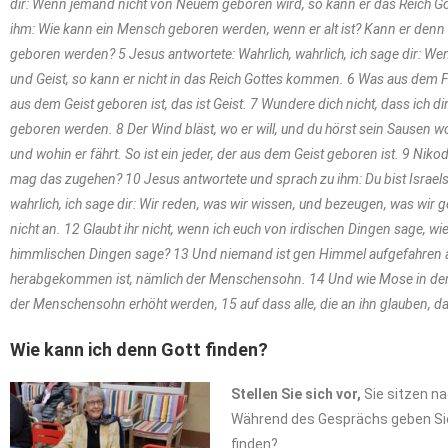
dir: Wenn jemand nicht von Neuem geboren wird, so kann er das Reich Go
ihm: Wie kann ein Mensch geboren werden, wenn er alt ist? Kann er denn 
geboren werden? 5 Jesus antwortete: Wahrlich, wahrlich, ich sage dir: W
und Geist, so kann er nicht in das Reich Gottes kommen. 6 Was aus dem Fle
aus dem Geist geboren ist, das ist Geist. 7 Wundere dich nicht, dass ich 
geboren werden. 8 Der Wind bläst, wo er will, und du hörst sein Sausen w
und wohin er fährt. So ist ein jeder, der aus dem Geist geboren ist. 9 Ni
mag das zugehen? 10 Jesus antwortete und sprach zu ihm: Du bist Israels 
wahrlich, ich sage dir: Wir reden, was wir wissen, und bezeugen, was wir
nicht an. 12 Glaubt ihr nicht, wenn ich euch von irdischen Dingen sage, wi
himmlischen Dingen sage? 13 Und niemand ist gen Himmel aufgefahren
herabgekommen ist, nämlich der Menschensohn. 14 Und wie Mose in der 
der Menschensohn erhöht werden, 15 auf dass alle, die an ihn glauben, 
Wie
kann
ich
denn
Gott
finden?
Stellen
Sie
sich
vor,
Sie sitzen n
Während des Gesprächs geben Sie z
finden?