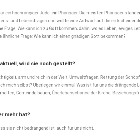
r ein hochrangiger Jude, ein Pharisäer. Die meisten Pharisäer stand
ubens- und Lebensfragen und wollte eine Antwort auf die entscheidende 
e Frage: Wie kann ich zu Gott kommen, dahin, wo es Leben, ewiges Leb
e ähnliche Frage: Wie kann ich einen gnädigen Gott bekommen?
aktuell,
wird
sie
noch
gestellt?
tigkeit, arm und reich in der Welt, Umweltfragen, Rettung der Schöpfun
 ich mich selbst? Überlegen wir einmal: Was ist für uns die drängende L
erhalten, Gemeinde bauen, Überlebenschance der Kirche, Beziehungs
er
mehr
hat?
s sie nicht bedrängend ist, auch für uns nicht.