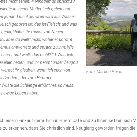
ttes nicht sehen. 4 Nikodemus spricht zu
wieder in seiner Mutter Leib gehen und
enn jemand nicht geboren wird aus Wasser
isch geboren ist, das ist Fleisch; und was
dir gesagt habe: Ihr müsst von Neuem
ohl; aber du weißt nicht, woher er kommt
kodemus antwortete und sprach zu ihm: Wie
Lehrer und weißt das nicht? 11 Wahrlich,
 gesehen haben, und ihr nehmt unser Zeugnis
e werdet ihr glauben, wenn ich euch von
Foto: Martina Heins
 außer dem, der vom Himmel
Wüste die Schlange erhöht hat, so muss
das ewige Leben haben.
ach einem Einkauf gemütlich in einem Café und zu Ihnen setzen sich M
u erkennen, dass Sie christlich sind. Neugierig geworden fragen die 