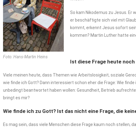
So kam Nikodemus zu Jesus. Er wa
er beschäftigte sich viel mit Gla
kommt, erkennt Jesus sofort sein
kommen? Martin Luther hatte ein
Foto: Hans-Martin Heins
Ist
diese
Frage
heute
noch
Viele meinen heute, dass Themen wie Arbeitslosigkeit, soziale Gerech
wie finde ich Gott? Dann interessiert schon eher die Frage: Wie finde
unbedingt beantwortet haben wollen: Gesundheit, Betrieb aufrecht
bringt es mir?
Wie
finde
ich
zu
Gott?
I
st
das
nicht
eine
Frage,
die
kein
Es mag sein, dass viele Menschen diese Frage kaum noch stellen, das