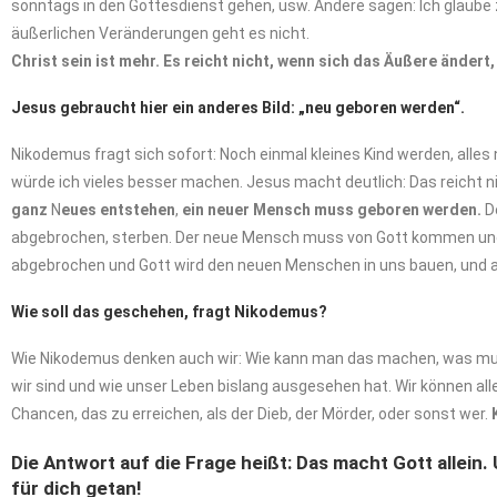
sonntags in den Gottesdienst gehen, usw. Andere sagen: Ich glaube zw
äußerlichen Veränderungen geht es nicht.
Christ
sein
ist
mehr.
Es
reicht
nicht,
wenn
sich
das Äußere
ändert,
Jesus
gebraucht
hier
ein
anderes
Bild:
„neu
geboren
werden“.
Nikodemus fragt sich sofort: Noch einmal kleines Kind werden, alle
würde ich vieles besser machen. Jesus macht deutlich: Das reicht n
ganz
N
eues
entstehen
,
ein
neuer
Mensch
muss geboren
werden.
D
abgebrochen, sterben. Der neue Mensch muss von Gott kommen und er
abgebrochen und Gott wird den neuen Menschen in uns bauen, und am
Wie
soll
das
geschehen, fragt Nikodemus?
Wie Nikodemus denken auch wir: Wie kann man das machen, was muss 
wir sind und wie unser Leben bislang ausgesehen hat. Wir können all
Chancen, das zu erreichen, als der Dieb, der Mörder, oder sonst wer.
Die Antwort
auf
die
Frage heißt:
Das
macht
Gott
allein.
für dich getan!