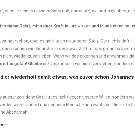
bt, dass er seinen einzigen Sohn gab, damit alle, die an ihn glauben, n
t seinem Geist, mit seiner Kraft in uns wirken und in uns einen neu
st wunderschön, aber es geht auch an unseren Stolz. Gar nichts dafür t
, dann können wir dadurch von dem, was Gott für uns getan hat, nicht
h nicht wieder zuschließen. Wenn wir das erkennen und annehmen, da
hristus
getan!
Glaube
es!
Das müssen wir nicht verstehen, sondern ei
nd er wiederholt damit etwas, was zuvor schon Johannes
s aussetzen, denn Gott tut es nicht gegen unseren Willen, sondern wen
he werden wir verändert und der neue Mensch kann wachsen. Die erste
 und Abendmahl.
ort: