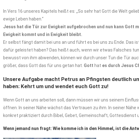
In Vers 16 unseres Kapitels heißt es: „So sehr hat Gott die Welt gelie
ewige Leben haben.“
Jesus hat die Tür zur Ewigkeit aufgebrochen und nun kann Gott mi
Ewigkeit kommt und in Ewigkeit bleibt.
Er selbst fängt damit bei uns an und führt es bei uns zu Ende. Das i
dafür geleistet haben? Das heißt auch, wenn wir etwas Falsches tun
bewusst von ihm abwenden, können wir durch unser Tun die Tür auc
größer, dass Gott das für uns getan hat.
Gott
hat
es
durch
Jesus
C
Unsere
Aufgabe macht Petrus an Pfingsten deutlich u
haben: Kehrt um und wendet euch Gott zu!
Wenn Gott an uns arbeiten soll, dann müssen wir uns seinem Einflus
öffnen. In seiner Nähe wächst das Vertrauen zu ihm. In seiner Nä
konkret praktiziert durch Bibel, Gebet, Gemeinschaft, Gottesdienst
Wenn jemand nun fragt:
Wie
komme
ich
in
den
Himmel,
ist
die Antw