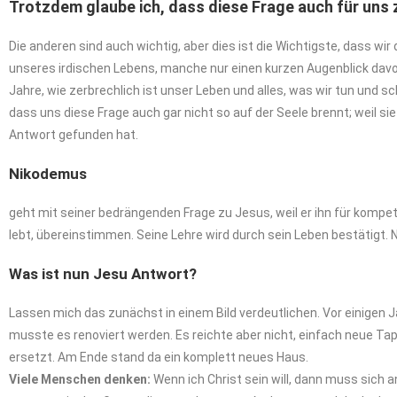
Trotzdem
glaube
ich,
dass
diese
Frage
auch
für
uns
Die anderen sind auch wichtig, aber dies ist die Wichtigste, dass 
unseres irdischen Lebens, manche nur einen kurzen Augenblick davon,
Jahre, wie zerbrechlich ist unser Leben und alles, was wir tun und s
dass uns diese Frage auch gar nicht so auf der Seele brennt; weil s
Antwort gefunden hat.
Nikodemus
geht mit seiner bedrängenden Frage zu Jesus, weil er ihn für kompete
lebt, übereinstimmen. Seine Lehre wird durch sein Leben bestätigt.
Was ist nun Jesu Antwort?
Lassen mich das zunächst in einem Bild verdeutlichen. Vor einigen 
musste es renoviert werden. Es reichte aber nicht, einfach neue 
ersetzt. Am Ende stand da ein komplett neues Haus.
Viele
Menschen
denken:
Wenn ich Christ sein will, dann muss sich