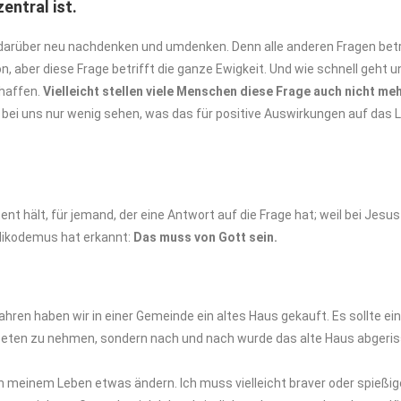
zentral
ist.
wir darüber neu nachdenken und umdenken. Denn alle anderen Fragen bet
 aber diese Frage betrifft die ganze Ewigkeit. Und wie schnell geht u
chaffen.
Vielleicht
stellen
viele
Menschen
diese
Frage
auch
nicht
meh
ie bei uns nur wenig sehen, was das für positive Auswirkungen auf das
nt hält, für jemand, der eine Antwort auf die Frage hat; weil bei Jesus
 Nikodemus hat erkannt:
Das muss
von
Gott
sein.
Jahren haben wir in einer Gemeinde ein altes Haus gekauft. Es sollte 
Tapeten zu nehmen, sondern nach und nach wurde das alte Haus abger
 an meinem Leben etwas ändern. Ich muss vielleicht braver oder spießi