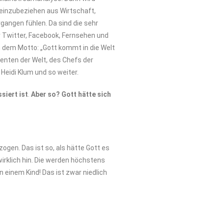
 einzubeziehen aus Wirtschaft,
rgangen fühlen. Da sind die sehr
r Twitter, Facebook, Fernsehen und
 dem Motto: „Gott kommt in die Welt
enten der Welt, des Chefs der
Heidi Klum und so weiter.
ssiert
ist
.
Aber
so? Gott hätte sich
gen. Das ist so, als hätte Gott es
irklich hin. Die werden höchstens
n einem Kind! Das ist zwar niedlich