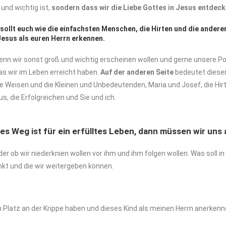
und wichtig ist,
sondern
dass
wir
die Liebe Gottes in Jesus entdeck
r sollt euch wie die einfachsten Menschen, die Hirten und die andere
Jesus als euren Herrn erkennen.
enn wir sonst groß und wichtig erscheinen wollen und gerne unsere Po
 was wir im Leben erreicht haben.
Auf
der
anderen
Seite
bedeutet dieser
ie Weisen und die Kleinen und Unbedeutenden, Maria und Josef, die Hirten
s, die Erfolgreichen und Sie und ich.
s Weg ist für ein erfülltes Leben, dann müssen wir uns 
der ob wir niederknien wollen vor ihm und ihm folgen wollen. Was soll 
enkt und die wir weitergeben können.
en Platz an der Krippe haben und dieses Kind als meinen Herrn anerken