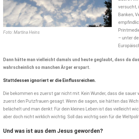
versucht, 
Banken, Ve
empfindlic
Printmedi
Foto: Martina Heins
– unter de
Europäisch
Dann
hätte
man
vielleicht
damals
und
heute
geglaubt,
dass da
da
wahrscheinlich so manchen Ärger erspart.
Stattdessen ignoriert er die Einflussreichen.
Die bekommen es zuerst gar nicht mit. Kein Wunder, dass die sauer 
zuerst den Putzfrauen gesagt. Wenn die sagen, sie hätten das Wicht
belächelt und man denkt: Für dein kleines Leben ist das vielleicht wi
aber doch nicht wirklich wichtig. Soll das wichtig sein für die Weltp
Und was ist aus dem Jesus geworden?