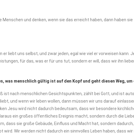
e Menschen und denken, wenn sie das erreicht haben, dann haben sie e
er liebt uns selbst, und zwar jeden, egal wie viel er vorweisen kann. J
tungen, für das, was er für uns tut, sondern er will, dass wir ihn lie
es, was menschlich gültig ist auf den Kopf und geht diesen Weg, um
oß ist nach menschlichen Gesichtspunkten, zählt bei Gott, und ist aut
 liebt, und wenn wir leben wollen, dann müssen wir uns darauf einlasse
ken Jesu wird nicht dadurch bedeutsam, dass wir besondere kirchliche
araus ein großes öffentliches Ereignis macht, sondern durch die Liebe
, dass sie große Gebäude, Einfluss und Macht hat, sondern dadurch, 
bt wird. Wir werden nicht dadurch ein sinnvolles Leben haben, dass wi