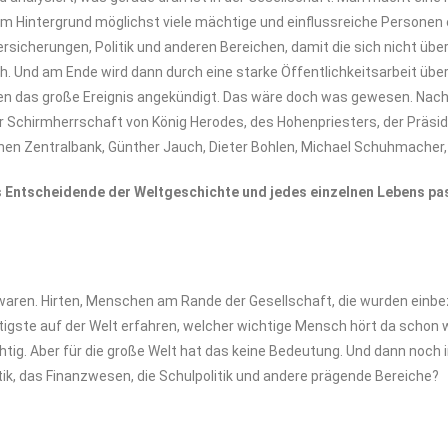
im Hintergrund möglichst viele mächtige und einflussreiche Personen
rsicherungen, Politik und anderen Bereichen, damit die sich nicht übe
h. Und am Ende wird dann durch eine starke Öffentlichkeitsarbeit übe
en das große Ereignis angekündigt. Das wäre doch was gewesen. Nach
r Schirmherrschaft von König Herodes, des Hohenpriesters, der Präsid
en Zentralbank, Günther Jauch, Dieter Bohlen, Michael Schuhmacher, 
s
Entscheidende
der
Weltgeschichte
und
jedes
einzelnen Lebens
pa
waren. Hirten, Menschen am Rande der Gesellschaft, die wurden einbezo
igste auf der Welt erfahren, welcher wichtige Mensch hört da schon w
chtig. Aber für die große Welt hat das keine Bedeutung. Und dann noch i
olitik, das Finanzwesen, die Schulpolitik und andere prägende Bereiche?