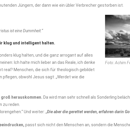
utenden Jüngern, der dann wie ein übler Verbrecher gestorben ist.
stus ist eine Dummheit.“
r klug und intelligent halten.
onders klug halten, und die ganz arrogant auf alles
inen: Ich halte mich lieber an das Reale, ich denke
Foto: Achim F
t real? Menschen, die sich für theologisch gebildet
en pflegen, obwohl Jesus sagt: „Werdet wie die
er groß herauskommen.
Da wird man sehr schnell als Sonderling beläc
n zu reden.
rlorengehen.“ Und weiter: „
Die aber die gerettet werden, erfahren darin G
beeindrucken,
passt sich nicht den Menschen an, sondern die Mensc