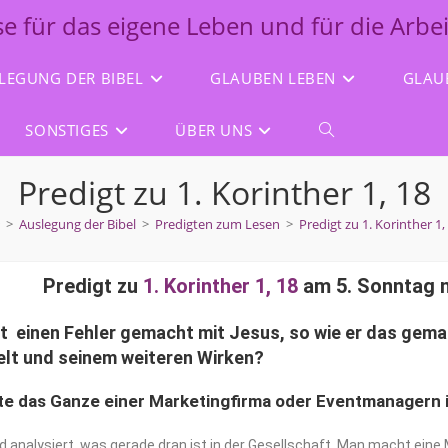
lse für das eigene Leben und für die Arbe
LEGUNG DER BIBEL
GLAUBEN LEBEN
GLAU
SONSTIGES
ÜBER UNS
Predigt zu 1. Korinther 1, 18
>
Auslegung der Bibel
>
Predigten zum Lesen
>
Predigt zu 1. Korinther 1,
Predigt zu
1. Korinther 1, 18
am 5. Sonntag n
t
einen
Fehler
gemacht
mit
Jesus, so
wie
er das
gema
Welt und seinem weiteren Wirken?
e das Ganze einer Marketingfirma oder Eventmanagern i
d analysiert, was gerade dran ist in der Gesellschaft. Man macht ein