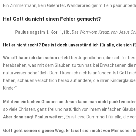
Ein Zimmermann, kein Gelehrter, Wanderprediger mit ein paar unbede
Hat
Gott
da
nicht
einen
Fehler
gemacht?
Paulus sagt im 1. Kor. 1,18:
„
Das Wort vom Kreuz, von Jesus Chri
Hat er nicht recht? Das ist doch unverständlich für alle, die sich fü
Wie oft habe ich das schon erlebt
bei Jugendlichen, die sich für bes
herabsehen, was mit dem Glauben zu tun hat; bei Erwachsenen die me
naturwissenschaftlich. Damit kann ich nichts anfangen. Ist Gott nich
halten, schauen verächtlich herab auf andere, die ihren Kinderglaub
Kinder“.
Mit dem einfachen Glauben an Jesus kann man nicht punkten od
so viele Christen, ganz frei und natürlich von ihrem einfachen Glaube
Aber
dann
sagt
Paulus
weiter:
„Es ist eine Dummheit für alle, die ve
Gott geht seinen eigenen Weg. Er lässt sich nicht von Menschen 