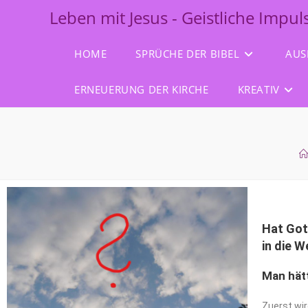
Leben mit Jesus - Geistliche Impu
HOME
SPRÜCHE DER BIBEL
AUS
ERNEUERUNG DER KIRCHE
KREATIV
Hat
Got
in die 
Man hätt
Zuerst wir