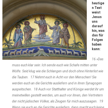
heutige
n Text
weist
Jesus
uns
darauf
hin, was
das für
Folgen
haben
kann:
16 »Das
muss euch klar sein: Ich sende euch wie Schafe mitten unter
Wölfe. Seid klug wie die Schlangen und doch ohne Hinterlist wie
die Tauben. 17 Nehmt euch in Acht vor den Menschen! Sie
werden euch an die Gerichte ausliefern und in ihren Synagogen
auspeitschen. 18 Auch vor Statthalter und Könige werdet ihr um
meinetwillen gestellt werden, um auch vor ihnen, den Vertretern
der nicht jüdischen Völker, als Zeugen für mich auszusagen. 19
Wenn sie euch an die Gerichte ausliefern, dann macht euch keine