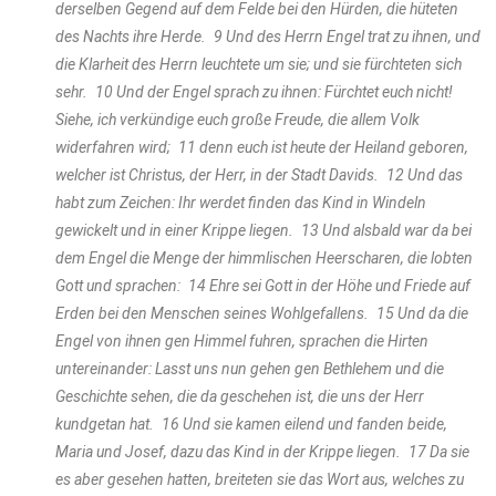
derselben Gegend auf dem Felde bei den Hürden, die hüteten
des Nachts ihre Herde. 9 Und des Herrn Engel trat zu ihnen, und
die Klarheit des Herrn leuchtete um sie; und sie fürchteten sich
sehr. 10 Und der Engel sprach zu ihnen: Fürchtet euch nicht!
Siehe, ich verkündige euch große Freude, die allem Volk
widerfahren wird; 11 denn euch ist heute der Heiland geboren,
welcher ist Christus, der Herr, in der Stadt Davids. 12 Und das
habt zum Zeichen: Ihr werdet finden das Kind in Windeln
gewickelt und in einer Krippe liegen. 13 Und alsbald war da bei
dem Engel die Menge der himmlischen Heerscharen, die lobten
Gott und sprachen: 14 Ehre sei Gott in der Höhe und Friede auf
Erden bei den Menschen seines Wohlgefallens. 15 Und da die
Engel von ihnen gen Himmel fuhren, sprachen die Hirten
untereinander: Lasst uns nun gehen gen Bethlehem und die
Geschichte sehen, die da geschehen ist, die uns der Herr
kundgetan hat. 16 Und sie kamen eilend und fanden beide,
Maria und Josef, dazu das Kind in der Krippe liegen. 17 Da sie
es aber gesehen hatten, breiteten sie das Wort aus, welches zu